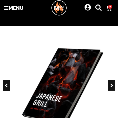
MENU
0