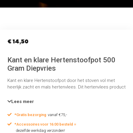
€
14,50
Kant en klare Hertenstoofpot 500
Gram Diepvries
Kant en klare Hertenstoofpot door het stoven vol met
heerlijk zacht en mals hertenvlees. Dit hertenvlees product
wordt na het verwerken diepgevroren en vacuümverpakt
waardoor de smaak en kwaliteit optimaal behouden blijft.
Lees meer
Inhoud:
Stoofpotje kant-en-klaar 500 gram (verpakt per 500
gram)
*Gratis bezorging
vanaf €75,-
*Accessoires voor 16:00 besteld =
dezelfde werkdag verzonden!