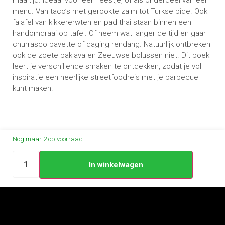
maaltijd. Ideaal voor een feestje, of als onderdeel van een
menu. Van taco’s met gerookte zalm tot Turkse pide. Ook
falafel van kikkererwten en pad thai staan binnen een
handomdraai op tafel. Of neem wat langer de tijd en gaar
churrasco bavette of daging rendang. Natuurlijk ontbreken
ook de zoete baklava en Zeeuwse bolussen niet. Dit boek
leert je verschillende smaken te ontdekken, zodat je vol
inspiratie een heerlijke streetfoodreis met je barbecue
kunt maken!
Nog maar 2 op voorraad
In winkelwagen