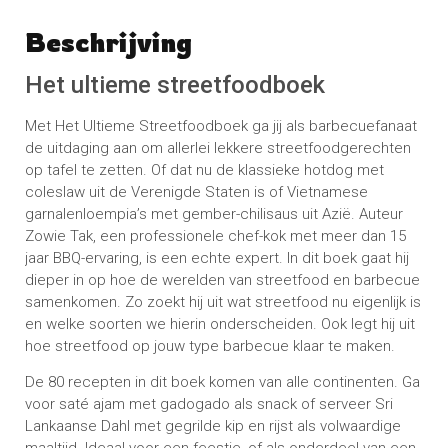
Beschrijving
Schrijf een beoordeling
No reviews found
Het ultieme streetfoodboek
Met Het Ultieme Streetfoodboek ga jij als barbecuefanaat
de uitdaging aan om allerlei lekkere streetfoodgerechten
op tafel te zetten. Of dat nu de klassieke hotdog met
coleslaw uit de Verenigde Staten is of Vietnamese
garnalenloempia’s met gember-chilisaus uit Azië. Auteur
Zowie Tak, een professionele chef-kok met meer dan 15
jaar BBQ-ervaring, is een echte expert. In dit boek gaat hij
dieper in op hoe de werelden van streetfood en barbecue
samenkomen. Zo zoekt hij uit wat streetfood nu eigenlijk is
en welke soorten we hierin onderscheiden. Ook legt hij uit
hoe streetfood op jouw type barbecue klaar te maken.
De 80 recepten in dit boek komen van alle continenten. Ga
voor saté ajam met gadogado als snack of serveer Sri
Lankaanse Dahl met gegrilde kip en rijst als volwaardige