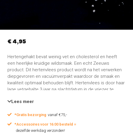
€
4,95
Hertengehakt bevat weinig vet en cholesterol en heeft
een heerlijke kruidige wildsmaak.
Een echt Zeeuws
product. Dit hertenvlees product wordt na het verwerken
diepgevroren en vacuümverpakt waardoor de smaak en
kwaliteit optimaal behouden blijft. Hertenvlees is door haar
lage vetgehalte 3 jaar na slachtdatum in de vriezer te
bewaren.
Lees meer
Inhoud:
Hertengehakt (verpakt per 250 gram)
*Gratis bezorging
vanaf €75,-
*Accessoires voor 16:00 besteld =
dezelfde werkdag verzonden!