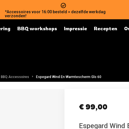
*Accessoires voor 16:00 besteld = dezelfde werkdag
verzonden!
ring
BBQ workshops
Impressie
Recepten
O
 BBQ Accessoires
Espegard Wind En Warmtescherm Glo 60
€
99,00
Espegard Wind 