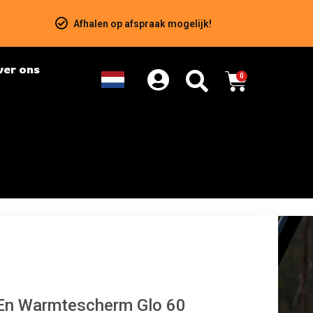
Afhalen op afspraak mogelijk!
ver ons
0
En Warmtescherm Glo 60