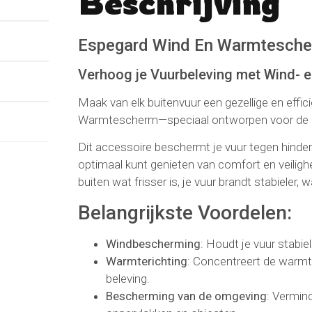
Beschrijving
No reviews found
Schrijf een beoordeli
Espegard Wind En Warmtesche
Verhoog je Vuurbeleving met Wind-
Maak van elk buitenvuur een gezellige en effi
Warmtescherm—speciaal ontworpen voor de
Dit accessoire beschermt je vuur tegen hinderl
optimaal kunt genieten van comfort en veilighe
buiten wat frisser is, je vuur brandt stabieler,
Belangrijkste Voordelen:
Windbescherming
: Houdt je vuur stabi
Warmterichting
: Concentreert de warmt
beleving.
Bescherming van de omgeving
: Vermind