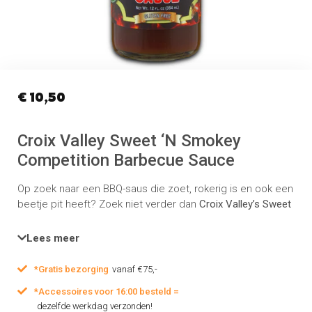
€
10,50
Croix Valley Sweet ‘N Smokey
Competition Barbecue Sauce
Op zoek naar een BBQ-saus die zoet, rokerig is en ook een
beetje pit heeft? Zoek niet verder dan
Croix Valley’s Sweet
n’ Smokey Competition BBQ Sauce!
Deze saus is als een
smaakexplosie in je mond, met de perfecte balans tussen
Lees meer
zoet en kruidig—een echte traktatie voor iedere
fijnproever.
*Gratis bezorging
vanaf €75,-
*Accessoires voor 16:00 besteld =
dezelfde werkdag verzonden!