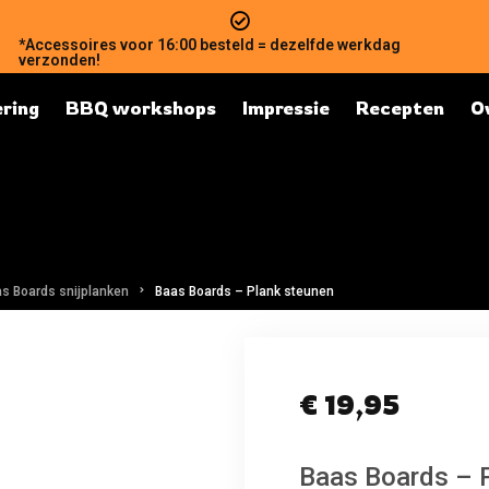
*Accessoires voor 16:00 besteld = dezelfde werkdag
verzonden!
ring
BBQ workshops
Impressie
Recepten
O
s Boards snijplanken
Baas Boards – Plank steunen
€
19,95
Baas Boards – 