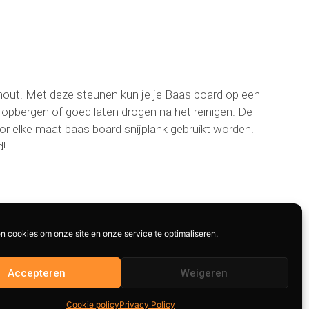
hout. Met deze steunen kun je je Baas board op een
g opbergen of goed laten drogen na het reinigen. De
or elke maat baas board snijplank gebruikt worden.
d!
ruiken voor elke Baas Board snijplank.
n cookies om onze site en onze service te optimaliseren.
Accepteren
Weigeren
Cookie policy
Privacy Policy