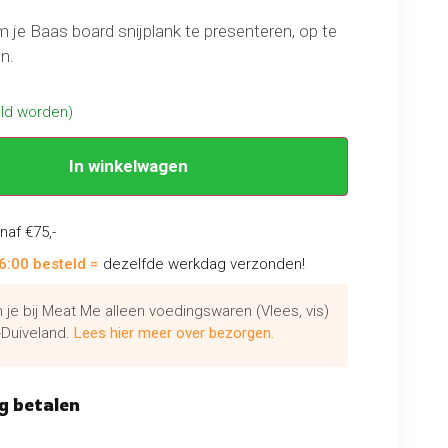
je Baas board snijplank te presenteren, op te
n.
eld worden)
In winkelwagen
naf €75,-
6:00 besteld =
dezelfde werkdag verzonden!
je bij Meat Me alleen voedingswaren (Vlees, vis)
Duiveland.
Lees hier meer over bezorgen.
g betalen