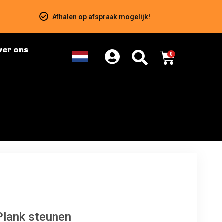
Afhalen op afspraak mogelijk!
ver ons
0
Plank steunen